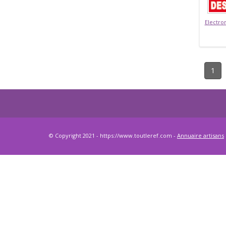
Electr
1
© Copyright 2021 - https://www.toutleref.com -
Annuaire artisans