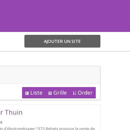
AJOUTER UN SITE
Liste
Grille
Order
r Thuin
be
n d'électroménager ? ETS Behets propose la vente de