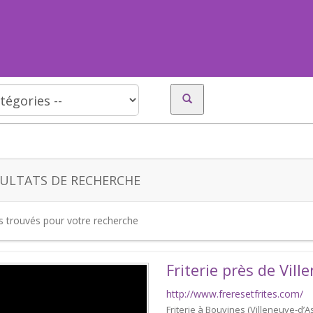
ULTATS DE RECHERCHE
es trouvés pour votre recherche
Friterie près de Vill
http://www.freresetfrites.com/
Friterie à Bouvines (Villeneuve-d’As