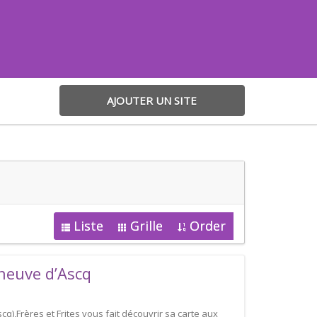
AJOUTER UN SITE
Liste
Grille
Order
eneuve d’Ascq
cq),Frères et Frites vous fait découvrir sa carte aux