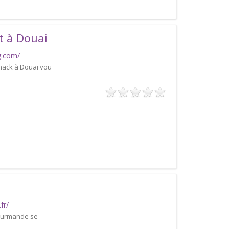
t à Douai
g.com/
snack à Douai vou
fr/
Gourmande se