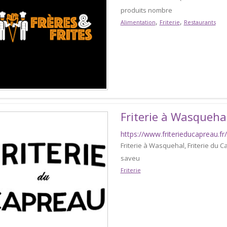
produits nombre
,
,
Alimentation
Friterie
Restaurants
Friterie à Wasqueha
https://www.friterieducapreau.fr/
Friterie à Wasquehal, Friterie du 
saveu
Friterie