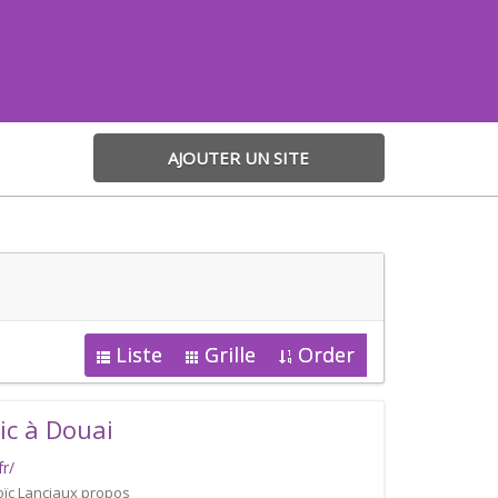
AJOUTER UN SITE
Liste
Grille
Order
ic à Douai
r/
Loïc Lanciaux propos