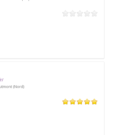
r/
utmont (Nord)