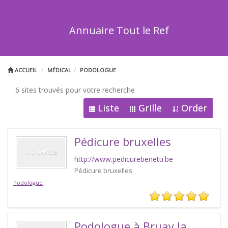
Annuaire Tout le Ref
ACCUEIL
MÉDICAL
PODOLOGUE
6 sites trouvés pour votre recherche
Liste
Grille
Order
Pédicure bruxelles
http://www.pedicurebenetti.be
Pédicure bruxelles
Podologue
Podologue à Bruay la